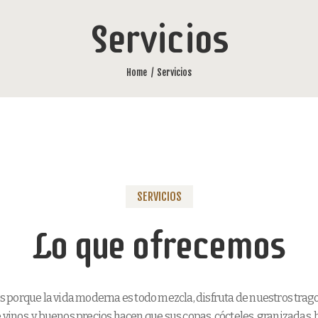
Servicios
Home
Servicios
SERVICIOS
Lo que ofrecemos
porque la vida moderna es todo mezcla, disfruta de nuestros tragos
 vinos, y buenos precios hacen que sus copas, cócteles, granizadas,