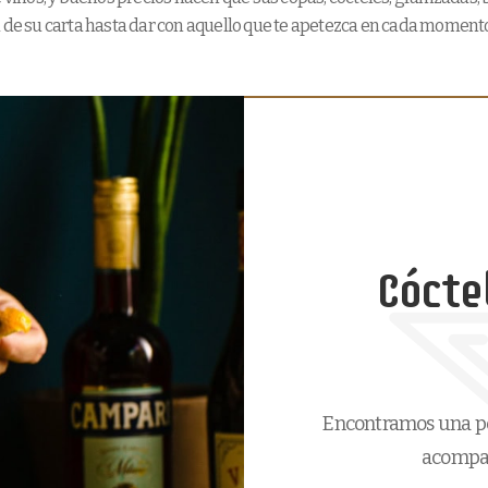
a de su carta hasta dar con aquello que te apetezca en cada momento
Cócte
Encontramos una pe
acompañ