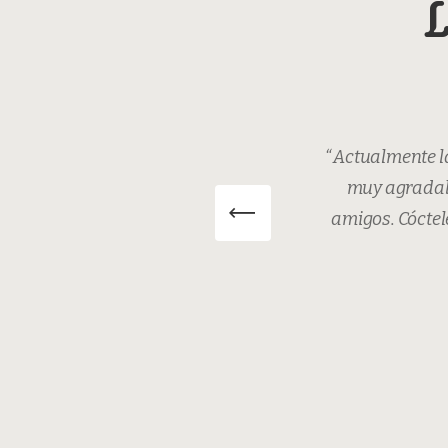
L
con una carta
“ Actualmente la
e que incluye
muy agradabl
se con los
amigos. Cóctel