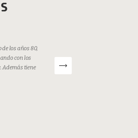
es
b de los años 80,
“ Un siti
sando con los
decoración i
e. Además tiene