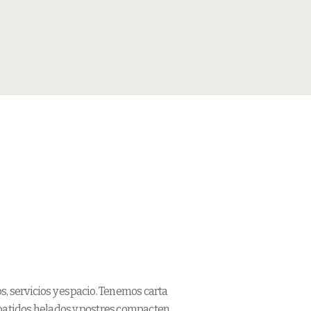
, servicios y espacio. Tenemos carta
 batidos helados y postres compacten