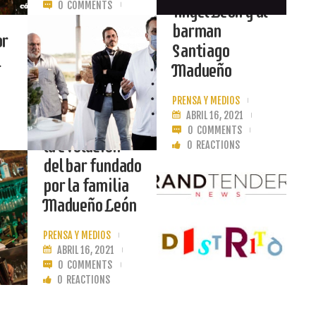
0
COMMENTS
Ángel León y al
0
REACTIONS
barman
or
Santiago
l
LEER MÁS
Madueño
PRENSA Y MEDIOS
Distrito
ABRIL 16, 2021
Cocktail Bar es
0
COMMENTS
la evolución
0
REACTIONS
del bar fundado
por la familia
LEER MÁS
Madueño León
PRENSA Y MEDIOS
ABRIL 16, 2021
0
COMMENTS
0
REACTIONS