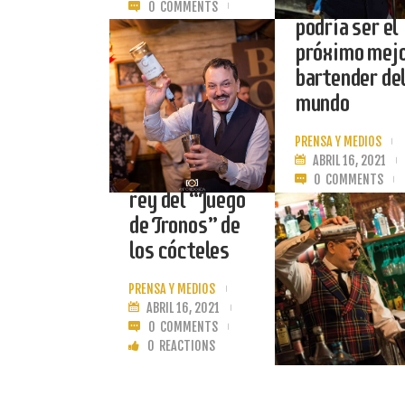
Madueño
0
COMMENTS
podría ser el
0
REACTIONS
próximo mej
bartender de
LEER MÁS
mundo
PRENSA Y MEDIOS
Santiago
ABRIL 16, 2021
Madueño, el
0
COMMENTS
rey del “Juego
0
REACTIONS
de Tronos” de
los cócteles
LEER MÁS
PRENSA Y MEDIOS
ABRIL 16, 2021
0
COMMENTS
0
REACTIONS
LEER MÁS