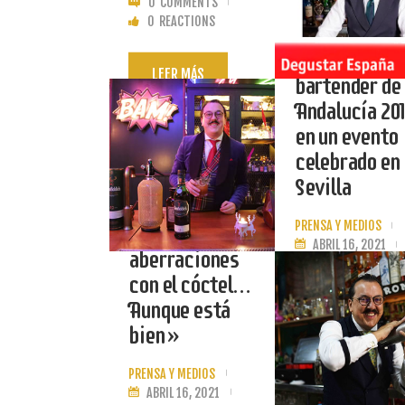
0
COMMENTS
Love’
0
REACTIONS
descubrirá al
mejor
LEER MÁS
bartender de
Andalucía 201
en un evento
celebrado en
«Aquí en
Sevilla
España
PRENSA Y MEDIOS
hacemos
ABRIL 16, 2021
aberraciones
0
COMMENTS
con el cóctel…
0
REACTIONS
Aunque está
bien»
LEER MÁS
El cordobés
PRENSA Y MEDIOS
Santiago
ABRIL 16, 2021