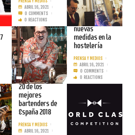
PRENSA Y MEDIOS
ABRIL 16, 2021
China está
0
COMMENTS
llevando a cabo
0
REACTIONS
nuevas
7
medidas en la
LEER MÁS
hostelería
PRENSA Y MEDIOS
World Class
ABRIL 16, 2021
Competition
0
COMMENTS
anuncia el TOP
0
REACTIONS
20 de los
mejores
LEER MÁS
bartenders de
España 2018
Flor de Caña
PRENSA Y MEDIOS
reúne al chef
ABRIL 16, 2021