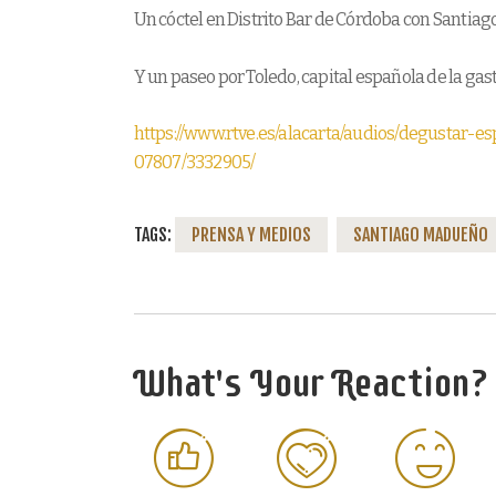
Un cóctel en Distrito Bar de Córdoba con Santia
Y un paseo por Toledo, capital española de la ga
https://www.rtve.es/alacarta/audios/degustar-e
07807/3332905/
TAGS:
PRENSA Y MEDIOS
SANTIAGO MADUEÑO
What's Your Reaction?