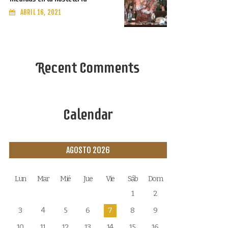
ABRIL 16, 2021
Recent Comments
Calendar
AGOSTO 2026
Lun
Mar
Mié
Jue
Vie
Sáb
Dom
1
2
3
4
5
6
7
8
9
10
11
12
13
14
15
16